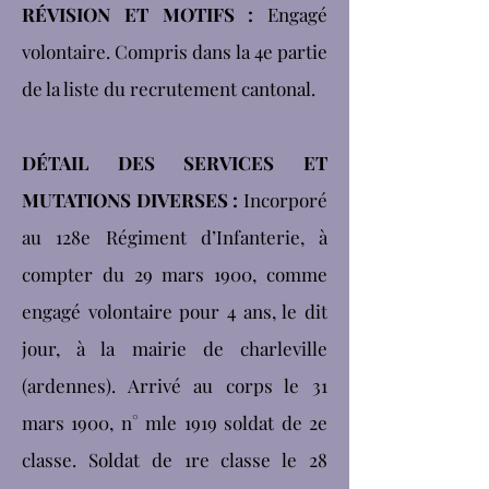
RÉVISION ET MOTIFS :
Engagé
volontaire. Compris dans la 4e partie
de la liste du recrutement cantonal.
DÉTAIL DES SERVICES ET
MUTATIONS DIVERSES :
Incorporé
au 128e Régiment d’Infanterie, à
compter du 29 mars 1900, comme
engagé volontaire pour 4 ans, le dit
jour, à la mairie de charleville
(ardennes). Arrivé au corps le 31
mars 1900, n° mle 1919 soldat de 2e
classe. Soldat de 1re classe le 28