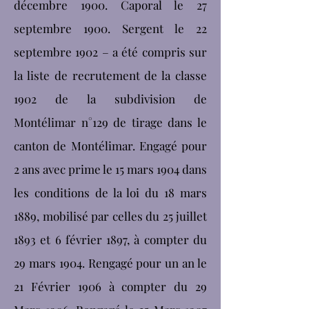
décembre 1900. Caporal le 27
septembre 1900. Sergent le 22
septembre 1902 – a été compris sur
la liste de recrutement de la classe
1902 de la subdivision de
Montélimar n°129 de tirage dans le
canton de Montélimar. Engagé pour
2 ans avec prime le 15 mars 1904 dans
les conditions de la loi du 18 mars
1889, mobilisé par celles du 25 juillet
1893 et 6 février 1897, à compter du
29 mars 1904. Rengagé pour un an le
21 Février 1906 à compter du 29