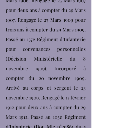
Mars 1906. Rengagé le 25 Mars 1907
pour deux ans à compter du 29 Mars
1907. Rengagé le 27 Mars 1909 pour
trois ans à compter du 29 Mars 1909.
Passé au 157e Régiment d’Infanterie
pour convenances personnelles
(Décision Ministérielle du 8
novembre 1909). Incorporé à
compter du 20 novembre 1909.
Arrivé au corps et sergent le 23
novembre 1909. Rengagé le 15 février
1912 pour deux ans à compter du 29
Mars 1912. Passé au 103e Régiment
d’Infanterie (Don Mle n°29861 du 5