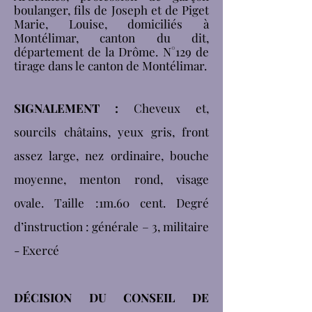
boulanger, fils de Joseph et de Piget
Marie, Louise, domiciliés à
Montélimar, canton du dit,
département de la Drôme. N°129 de
tirage dans le canton de Montélimar.
SIGNALEMENT :
Cheveux et,
sourcils châtains, yeux gris, front
assez large, nez ordinaire, bouche
moyenne, menton rond, visage
ovale. Taille :1m.60 cent. Degré
d’instruction : générale – 3, militaire
- Exercé
DÉCISION DU CONSEIL DE