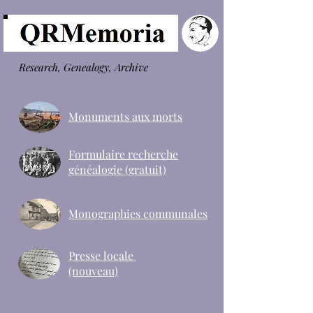
Research, Genealogy, Archive
Monuments aux morts
Formulaire recherche
généalogie (gratuit)
Monographies communales
Presse locale
(nouveau)