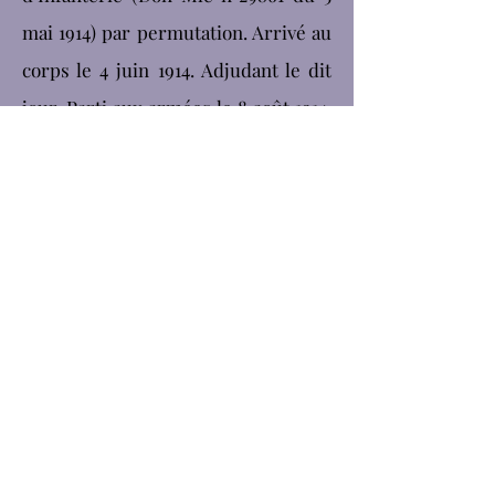
mai 1914) par permutation. Arrivé au
corps le 4 juin 1914. Adjudant le dit
jour. Parti aux armées le 8 août 1914.
Blessé à la bataille de Croutay le 12
septembre 1914. Nommé sous-
lieutenant le 16 septembre 1914 par
don du Gl Ct la don d’infanterie du
dit jour. Décédé le 16 septembre 1914
à Chartres (Eure et Loir) Indication
des corps auxquels les jeunes gens
sont affectés : Dans l’armée active : -
128e Régiment d’Infanterie - 157e
Régiment d’Infanterie - 103e