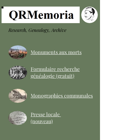
Research, Genealogy, Archive
Monuments aux morts
Formulaire recherche
généalogie (gratuit)
Monographies communales
Presse locale
(nouveau)