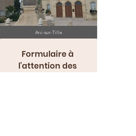
Arc-sur-Tille
Formulaire à 
l'attention des 
mairies :
Nom de la ville :
(Required)
Demande :
(Required)
E‑mail :
(Required)