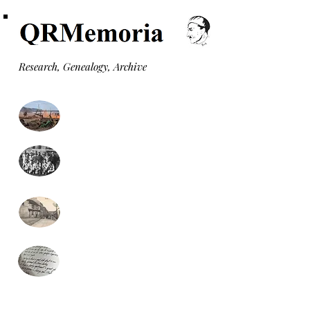
Research, Genealogy, Archive
Monuments aux morts
Formulaire recherche
généalogie (gratuit)
Monographies communales
Presse locale
(nouveau)