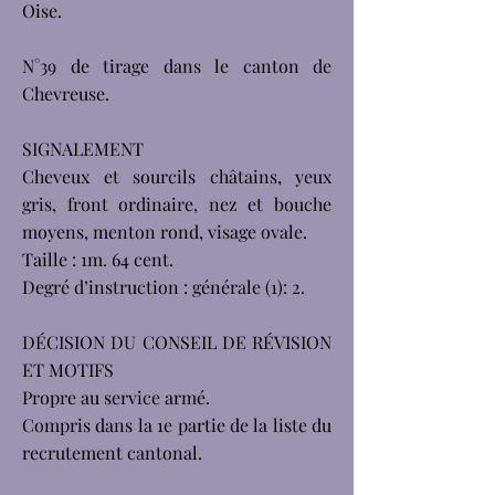
Oise.
N°39 de tirage dans le canton de
Chevreuse.
SIGNALEMENT
Cheveux et sourcils châtains, yeux
gris, front ordinaire, nez et bouche
moyens, menton rond, visage ovale.
Taille : 1m. 64 cent.
Degré d’instruction : générale (1): 2.
DÉCISION DU CONSEIL DE RÉVISION
ET MOTIFS
Propre au service armé.
Compris dans la 1e partie de la liste du
recrutement cantonal.