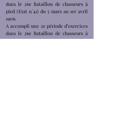
dans le 26e Bataillon de chasseurs à
pied (Etat n°41) du 5 mars au 1er avril
1906.
A accompli une 2e période d’exercices
dans le 26e Bataillon de chasseurs à
pied (Etat 63) du 18 juin au 4 juillet
1909.
Passé dans l’armée territoriale le 1er
octobre 1912.
Rappelé à l’activité par suite de
mobilisation générale (décret
présidentiel du 1er août 1914). Arrivé au
Corps le 4 août 1914.
Réformé n°2 le 6 août 1915 par la
commission spéciale de Rouen pour
tuberculose pulmonaire et infiltration
du sommet droit.