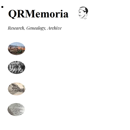
Research, Genealogy, Archive
Monuments aux morts
Formulaire recherche
généalogie (gratuit)
Monographies communales
Presse locale
(nouveau)