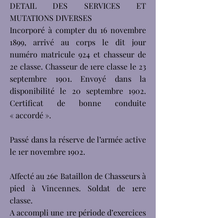
DETAIL DES SERVICES ET
MUTATIONS DIVERSES
Incorporé à compter du 16 novembre
1899, arrivé au corps le dit jour
numéro matricule 924 et chasseur de
2e classe. Chasseur de 1ere classe le 23
septembre 1901. Envoyé dans la
disponibilité le 20 septembre 1902.
Certificat de bonne conduite
« accordé ».
Passé dans la réserve de l’armée active
le 1er novembre 1902.
Affecté au 26e Bataillon de Chasseurs à
pied à Vincennes. Soldat de 1ere
classe.
A accompli une 1re période d’exercices