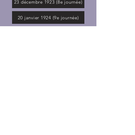
23 décembre 1923 (8e journée)
20 janvier 1924 (9e journée)
17 février 1924 (11e journée)
30 mars 1924 (12e journée)
6 avril 1924 (13e journée)
6 avril 1924 (13e journée)
13 avril 1924 (14e journée)
Nous contacter !
Politique de confidentialité