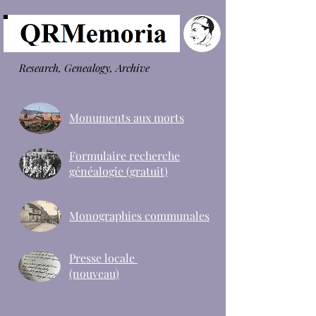
Research, Genealogy, Archive
Monuments aux morts
Formulaire recherche
généalogie (gratuit)
Monographies communales
Presse locale
(nouveau)