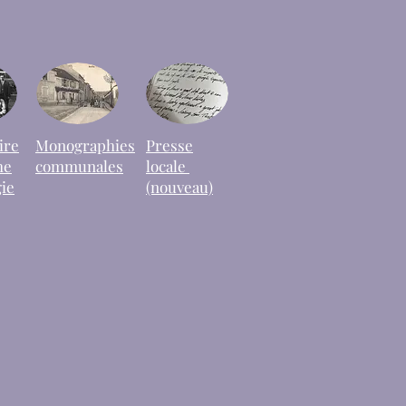
ire
Monographies
Presse
he
communales
locale
ie
(nouveau)