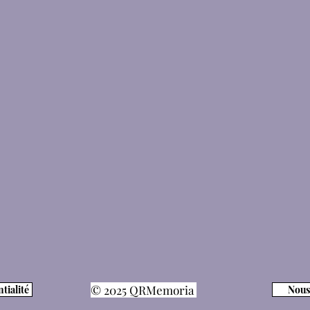
© 2025 QRMemoria
tialité
Nous