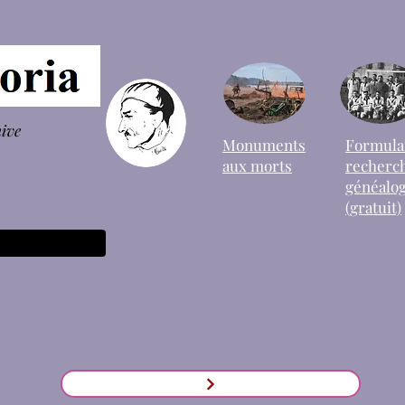
hive
Monuments
Formula
aux morts
recherc
généalog
(gratuit)