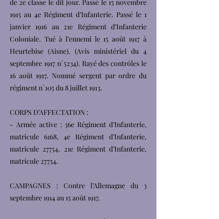
de 2e classe le dit jour. Passé le 15 novembre
1915 au 4e Régiment d’Infanterie. Passé le 1
janvier 1916 au 21e Régiment d’Infanterie
Coloniale. Tué à l’ennemi le 15 août 1917 à
Heurtebise (Aisne). (Avis ministériel du 4
septembre 1917 n°5234). Rayé des contrôles le
16 août 1917. Nommé sergent par ordre du
régiment n°105 du 8 juillet 1913.
CORPS D’AFFECTATION :
- Armée active : 36e Régiment d’Infanterie,
matricule 6168, 4e Régiment d’Infanterie,
matricule 27754, 21e Régiment d’Infanterie,
matricule 27754.
CAMPAGNES : Contre l’Allemagne du 3
septembre 1914 au 15 août 1917.