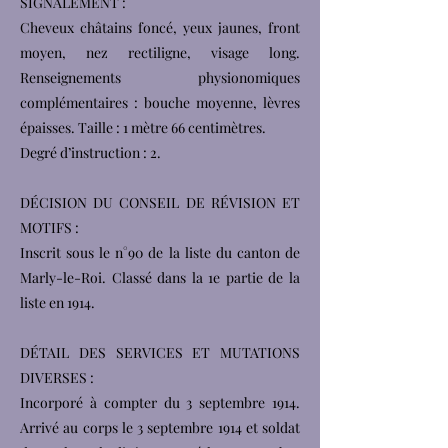
SIGNALEMENT :
Cheveux châtains foncé, yeux jaunes, front
moyen, nez rectiligne, visage long.
Renseignements physionomiques
complémentaires : bouche moyenne, lèvres
épaisses. Taille : 1 mètre 66 centimètres.
Degré d’instruction : 2.
DÉCISION DU CONSEIL DE RÉVISION ET
MOTIFS :
Inscrit sous le n°90 de la liste du canton de
Marly-le-Roi. Classé dans la 1e partie de la
liste en 1914.
DÉTAIL DES SERVICES ET MUTATIONS
DIVERSES :
Incorporé à compter du 3 septembre 1914.
Arrivé au corps le 3 septembre 1914 et soldat