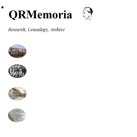
Research, Genealogy, Archive
Monuments aux morts
Formulaire recherche
généalogie (gratuit)
Monographies communales
Presse locale
(nouveau)