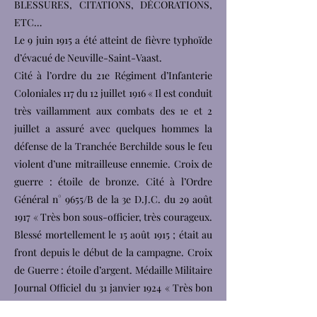
BLESSURES, CITATIONS, DÉCORATIONS,
ETC…
Le 9 juin 1915 a été atteint de fièvre typhoïde
d’évacué de Neuville-Saint-Vaast.
Cité à l’ordre du 21e Régiment d’Infanterie
Coloniales 117 du 12 juillet 1916 « Il est conduit
très vaillamment aux combats des 1e et 2
juillet a assuré avec quelques hommes la
défense de la Tranchée Berchilde sous le feu
violent d’une mitrailleuse ennemie. Croix de
guerre : étoile de bronze. Cité à l’Ordre
Général n° 9655/B de la 3e D.J.C. du 29 août
1917 « Très bon sous-officier, très courageux.
Blessé mortellement le 15 août 1915 ; était au
front depuis le début de la campagne. Croix
de Guerre : étoile d’argent. Médaille Militaire
Journal Officiel du 31 janvier 1924 « Très bon
sous-officier très courageux blessé