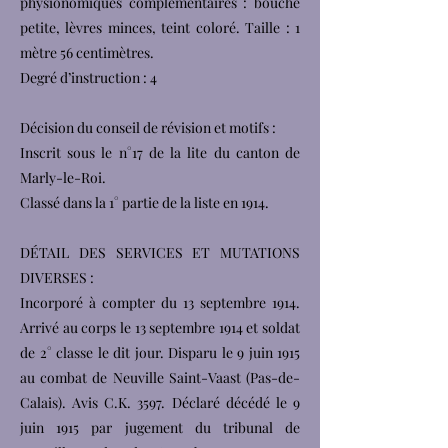
physionomiques complémentaires : bouche
petite, lèvres minces, teint coloré. Taille : 1
mètre 56 centimètres.
Degré d’instruction : 4
Décision du conseil de révision et motifs :
Inscrit sous le n°17 de la lite du canton de
Marly-le-Roi.
Classé dans la 1° partie de la liste en 1914.
DÉTAIL DES SERVICES ET MUTATIONS
DIVERSES :
Incorporé à compter du 13 septembre 1914.
Arrivé au corps le 13 septembre 1914 et soldat
de 2° classe le dit jour. Disparu le 9 juin 1915
au combat de Neuville Saint-Vaast (Pas-de-
Calais). Avis C.K. 3597. Déclaré décédé le 9
juin 1915 par jugement du tribunal de