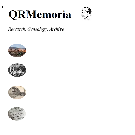
Research, Genealogy, Archive
Monuments aux morts
Formulaire recherche
généalogie (gratuit)
Monographies communales
Presse locale
(nouveau)