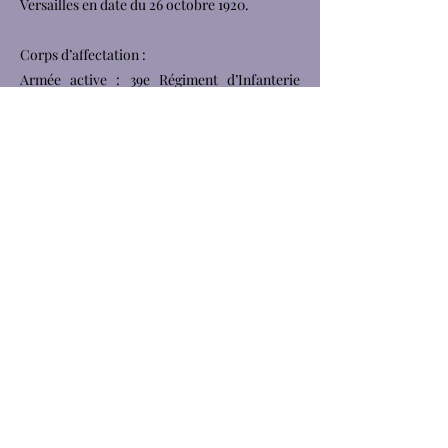
Versailles en date du 26 octobre 1920.
Corps d’affectation :
Armée active : 39e Régiment d’Infanterie
matricule 7301
CAMPAGNES :
Contre l’Allemagne : du 13 septembre 1914 au
9 juin 1915.
Source: Archives départementales des
Yvelines, cote : 1R/RM 499