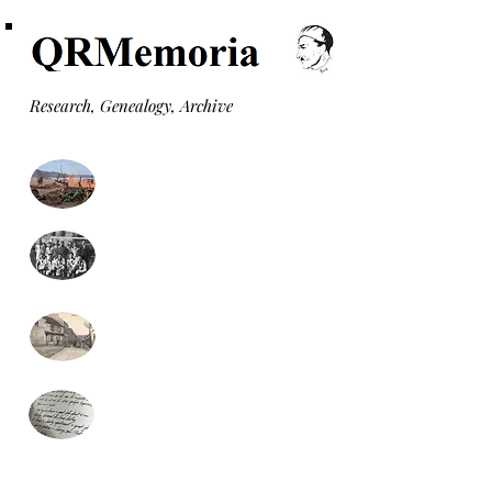
Research, Genealogy, Archive
Monuments aux morts
Formulaire recherche
généalogie (gratuit)
Monographies communales
Presse locale
(nouveau)