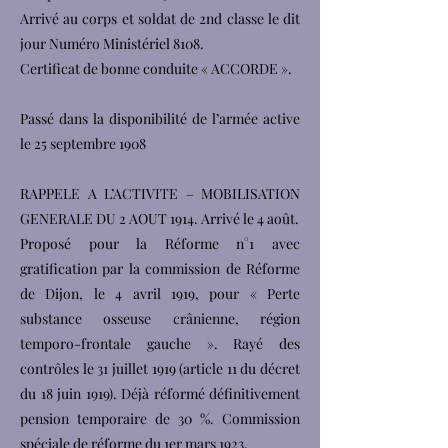
Arrivé au corps et soldat de 2nd classe le dit
jour Numéro Ministériel 8108.
Certificat de bonne conduite « ACCORDE ».
Passé dans la disponibilité de l’armée active
le 25 septembre 1908
RAPPELE A L’ACTIVITE – MOBILISATION
GENERALE DU 2 AOUT 1914. Arrivé le 4 août.
Proposé pour la Réforme n°1 avec
gratification par la commission de Réforme
de Dijon, le 4 avril 1919, pour « Perte
substance osseuse crânienne, région
temporo-frontale gauche ». Rayé des
contrôles le 31 juillet 1919 (article 11 du décret
du 18 juin 1919). Déjà réformé définitivement
pension temporaire de 30 %. Commission
spéciale de réforme du 1er mars 1923.