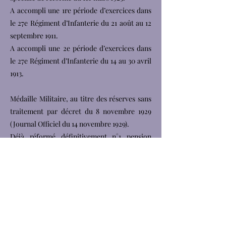
A accompli une 1re période d’exercices dans
le 27e Régiment d’Infanterie du 21 août au 12
septembre 1911.
A accompli une 2e période d’exercices dans
le 27e Régiment d’Infanterie du 14 au 30 avril
1913.
Médaille Militaire, au titre des réserves sans
traitement par décret du 8 novembre 1929
(Journal Officiel du 14 novembre 1929).
Déjà réformé définitivement n°1 pension
permanente.
65 % Commission de Réforme de Dijon du 23
février 1932. Trépanation fronto-temporale
gauche, syndrome du trépané, céphalées,
vertiges, hyperitabilité et hyperémotivité.
Troubles visuels.
Décédé à Dijon le 9 décembre 1934 (avis du 17