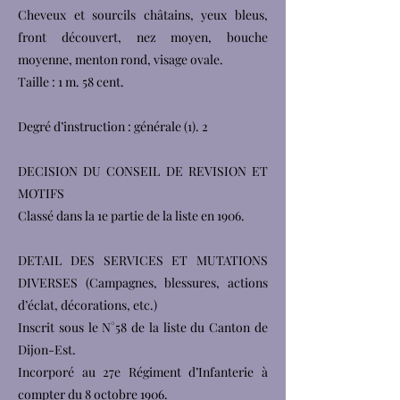
Cheveux et sourcils châtains, yeux bleus,
front découvert, nez moyen, bouche
moyenne, menton rond, visage ovale.
Taille : 1 m. 58 cent.
Degré d’instruction : générale (1). 2
DECISION DU CONSEIL DE REVISION ET
MOTIFS
Classé dans la 1e partie de la liste en 1906.
DETAIL DES SERVICES ET MUTATIONS
DIVERSES (Campagnes, blessures, actions
d’éclat, décorations, etc.)
Inscrit sous le N°58 de la liste du Canton de
Dijon-Est.
Incorporé au 27e Régiment d’Infanterie à
compter du 8 octobre 1906.