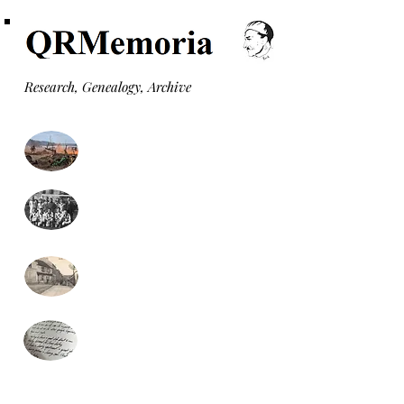
Research, Genealogy, Archive
Monuments aux morts
Formulaire recherche
généalogie (gratuit)
Monographies communales
Presse locale
(nouveau)