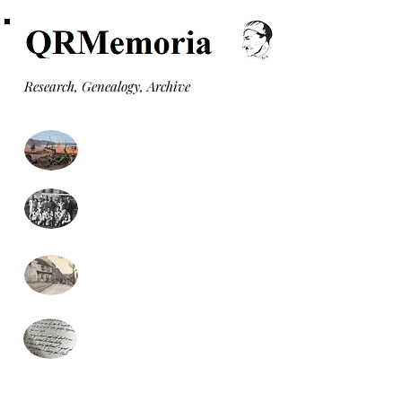
Research, Genealogy, Archive
Monuments aux morts
Formulaire recherche
généalogie (gratuit)
Monographies communales
Presse locale
(nouveau)