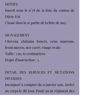
MOTIFS
Inscrit sous le n°78 de la liste du canton de
Dijon-Est.
Classé dans la 1e partie de la liste de 1915.
SIGNALEMENT
Cheveux châtains foncés, yeux marrons,
front moyen, nez carré, visage ovale.
Taille : 1 m. 61 centimètres.
Degré d’instruction : 3.
DETAIL DES SERVICES ET MUTATIONS
DIVERSES
Incorporé à compter du 11 janvier 1916. Arrivé
au corps le dit jour. Passé au 6e régiment des
Hussards le 22 juin 1917. Manque à l’appel le 8
mai 1918. Retrouvé noyé dans le canal de la
Marne du Rhin le 12 mai 1918. Décédé vers le 8