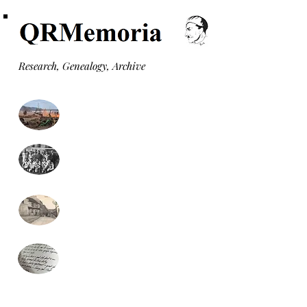
Research, Genealogy, Archive
Monuments aux morts
Formulaire recherche
généalogie (gratuit)
Monographies communales
Presse locale
(nouveau)