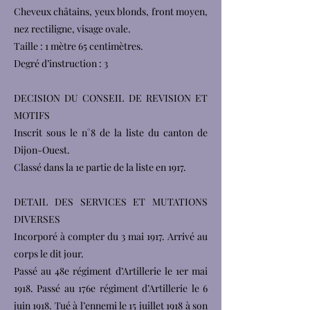
Cheveux châtains, yeux blonds, front moyen,
nez rectiligne, visage ovale.
Taille : 1 mètre 65 centimètres.
Degré d’instruction : 3
DECISION DU CONSEIL DE REVISION ET
MOTIFS
Inscrit sous le n°8 de la liste du canton de
Dijon-Ouest.
Classé dans la 1e partie de la liste en 1917.
DETAIL DES SERVICES ET MUTATIONS
DIVERSES
Incorporé à compter du 3 mai 1917. Arrivé au
corps le dit jour.
Passé au 48e régiment d’Artillerie le 1er mai
1918. Passé au 176e régiment d’Artillerie le 6
juin 1918. Tué à l’ennemi le 15 juillet 1918 à son