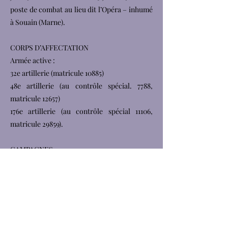
poste de combat au lieu dit l’Opéra – inhumé
à Souain (Marne).
CORPS D’AFFECTATION
Armée active :
32e artillerie (matricule 10885)
48e artillerie (au contrôle spécial. 7788,
matricule 12657)
176e artillerie (au contrôle spécial 11106,
matricule 29859).
CAMPAGNES
Contre l’Allemagne : du 3 mai 1917 au 15 juillet
1918.
BLESSURES, CITATION, DÉCORATIONS,
ETC
Cité à la pension de la 4e armée le 16 juillet