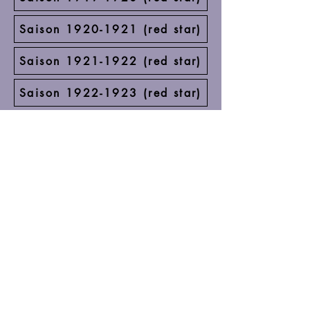
Saison 1920-1921 (red star)
Saison 1921-1922 (red star)
Saison 1922-1923 (red star)
Saison 1923-1924 (A.A.C.)
saison 1924-1925 (A.A.C.)
Saison 1925-1926 (A.A.C.)
Saison 1926-1927 (A.A.C.)
Saison 1927-1928 (A.A.C.)
Saison 1928-1929 (A.A.C.)