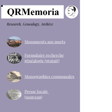
Research, Genealogy, Archive
Monuments aux morts
Formulaire recherche
généalogie (gratuit)
Monographies communales
Presse locale
(nouveau)