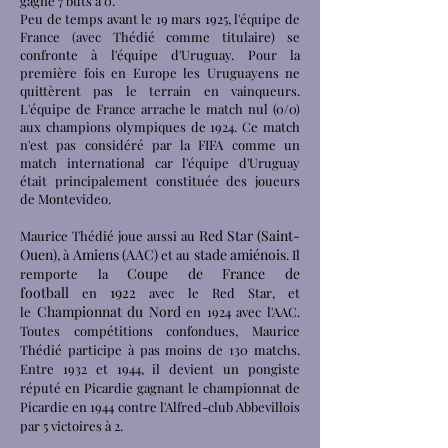
gagne
7 buts à 0.
Peu de temps avant le
19
mars
1925
, l'équipe de
France (avec Thédié comme titulaire) se
confronte à l'équipe d'
Uruguay. Pour la
première fois en Europe les Uruguayens ne
quittèrent pas le terrain en vainqueurs.
L'équipe de France arrache le match nul (0/0)
aux
champions olympiques de 1924.
Ce match
n'est pas considéré par la FIFA comme un
match international car l'équipe d'Uruguay
était principalement constituée des joueurs
de
Montevideo
.
Red Star (Saint-
Maurice Thédié joue aussi au
Ouen)
Amiens (AAC)
stade amiénois
, à
et au
. Il
Coupe de France de
remporte la
football
1922
en
avec le Red Star, et
Championnat du Nord
le
en 1924 avec l'AAC.
Toutes compétitions confondues, Maurice
Thédié participe à pas moins de 130 matchs.
Entre 1932 et 1944, il devient un pongiste
réputé en Picardie gagnant
le championnat de
Picardie en 1944 contre l'Alfred-club Abbevillois
par 5 victoires à 2.