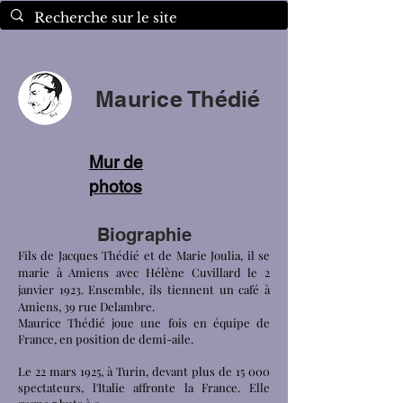
Maurice Thédié
Mur de
photos
Biographie
Fils de Jacques Thédié et de Marie Joulia, il se
marie à Amiens avec Hélène Cuvillard le 2
janvier 1923. Ensemble, ils tiennent un café à
Amiens, 39 rue Delambre.
Maurice Thédié joue une fois en
équipe de
France
, en position de demi-aile.
Le
22 mars
1925
, à
Turin
, devant plus de 15 000
spectateurs, l'
Italie
affronte la France. Elle