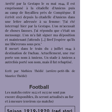
Arrêté par la
Gestapo
le 19 mai 1944, il est
emprisonné à la
citadelle d'Amiens
puis
au
camp de Royallieu
près de
Compiègne
. Il
écrivit ceci depuis la
citadelle d'Amiens
dans
une lettre adressée à sa femme: "J’ai été
interrogé hier par la
Gestapo
. L’on m’accusait
de choses fausses. J’ai répondu que c’était un
mensonge. L’on m’a fait signer ma déposition
et maintenant j’attends [...] Bref j’espère qu’ils
me libérerons sous peu."
Il meurt dans le
train du 2 juillet 1944
à
destination de
Dachau
. Actuellement, une rue
porte son nom à
Amiens
. Un stade à
Amiens
a
autrefois porté son nom, mais il fut rebaptisé.
Ecrit par Mathieu Thédié (arrière-petit-fils de
Maurice Thédié)
Football
Les matchs entre 1922 et 1935 ne sont pas
encore disponibles, ils seront actualisés au fur
et à mesure (environ 150 matchs)
Saison 1919-1920 (red star)