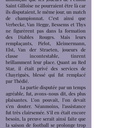
Saint Gilloise ne pourraient être là car
ils disputaient, le même jour, un match
de championnat. C’est ainsi que
Verbecke, Van Hegge, Bessems et Thys
ne figurèrent pas dans la formation
des Diables Rouges. Mais leurs
remplaçants, Pirlot, Kleimermann,
Elst, Van der Straeten, joueurs de
classe incontestable, tinrent
brillamment leur place. Quant au Red
Star, il était privé des services de
Chayriguès, blessé qui fut remplacé
par Thédié.
La partie disputée par un temps
agréable, fut, avons-nous dit, des plus
plaisantes. L’on pouvait, l’on devait
s’en douter. Néanmoins, l’assistance
fut très clairsemée. S’il en était encore
besoin, la preuve serait ainsi faite que
la saison de football se prolonge trop