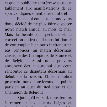
et que le public ne s’intéresse plus que
faiblement aux manifestations de ce
sport, si dignes soient elles d’intérêt.
En ce qui concerne, nous avons
donc décidé de ne plus faire disputer
notre match annuel au mois de mai.
Mais la beauté du spectacle et la
correction du jeu qu’il nous fut donné
de contempler hier nous incitent à ne
pas renoncer au match désormais
classique des Champions de France et
de Belgique. Aussi nous pouvons
annoncer dès aujourd’hui que cette
rencontre se disputera désormais au
début de la saison. Et en octobre
prochain nous convierons le public
parisien au duel du Red Star et du
Champion de Belgique.
Quoi qu’il en soit, nous tenons
à remercier les joueurs belges et