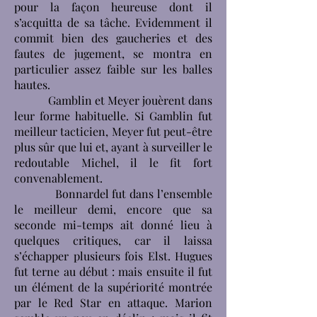
pour la façon heureuse dont il
s’acquitta de sa tâche. Evidemment il
commit bien des gaucheries et des
fautes de jugement, se montra en
particulier assez faible sur les balles
hautes.
Gamblin et Meyer jouèrent dans
leur forme habituelle. Si Gamblin fut
meilleur tacticien, Meyer fut peut-être
plus sûr que lui et, ayant à surveiller le
redoutable Michel, il le fit fort
convenablement.
Bonnardel fut dans l’ensemble
le meilleur demi, encore que sa
seconde mi-temps ait donné lieu à
quelques critiques, car il laissa
s’échapper plusieurs fois Elst. Hugues
fut terne au début : mais ensuite il fut
un élément de la supériorité montrée
par le Red Star en attaque. Marion