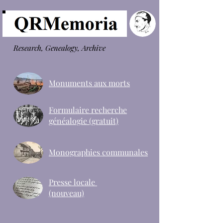
Research, Genealogy, Archive
Monuments aux morts
Formulaire recherche
généalogie (gratuit)
Monographies communales
Presse locale
(nouveau)