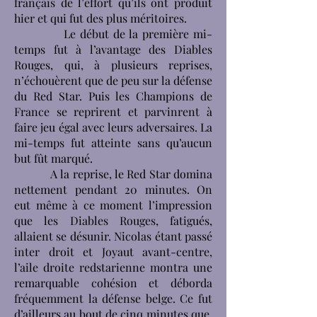
français de l’effort qu’ils ont produit
hier et qui fut des plus méritoires.
Le début de la première mi-
temps fut à l’avantage des Diables
Rouges, qui, à plusieurs reprises,
n’échouèrent que de peu sur la défense
du Red Star. Puis les Champions de
France se reprirent et parvinrent à
faire jeu égal avec leurs adversaires. La
mi-temps fut atteinte sans qu’aucun
but fût marqué.
A la reprise, le Red Star domina
nettement pendant 20 minutes. On
eut même à ce moment l’impression
que les Diables Rouges, fatigués,
allaient se désunir. Nicolas étant passé
inter droit et Joyaut avant-centre,
l’aile droite redstarienne montra une
remarquable cohésion et déborda
fréquemment la défense belge. Ce fut
d’ailleurs au bout de cinq minutes que,