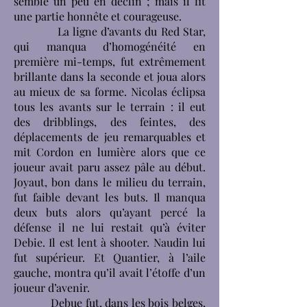
semble un peu en déclin ; mais il fit
une partie honnête et courageuse.
La ligne d’avants du Red Star,
qui manqua d’homogénéité en
première mi-temps, fut extrêmement
brillante dans la seconde et joua alors
au mieux de sa forme. Nicolas éclipsa
tous les avants sur le terrain : il eut
des dribblings, des feintes, des
déplacements de jeu remarquables et
mit Cordon en lumière alors que ce
joueur avait paru assez pâle au début.
Joyaut, bon dans le milieu du terrain,
fut faible devant les buts. Il manqua
deux buts alors qu’ayant percé la
défense il ne lui restait qu’à éviter
Debie. Il est lent à shooter. Naudin lui
fut supérieur. Et Quantier, à l’aile
gauche, montra qu’il avait l’étoffe d’un
joueur d’avenir.
Debue fut, dans les bois belges,