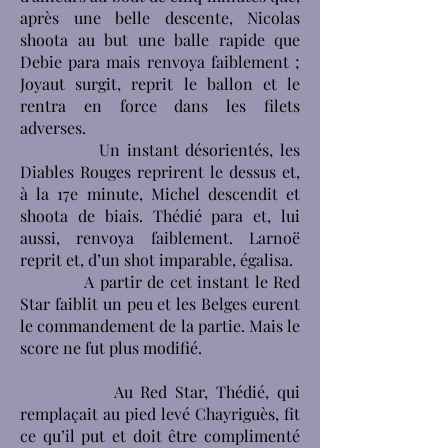
après une belle descente, Nicolas
shoota au but une balle rapide que
Debie para mais renvoya faiblement ;
Joyaut surgit, reprit le ballon et le
rentra en force dans les filets
adverses.
Un instant désorientés, les
Diables Rouges reprirent le dessus et,
à la 17e minute, Michel descendit et
shoota de biais. Thédié para et, lui
aussi, renvoya faiblement. Larnoë
reprit et, d’un shot imparable, égalisa.
A partir de cet instant le Red
Star faiblit un peu et les Belges eurent
le commandement de la partie. Mais le
score ne fut plus modifié.
Au Red Star, Thédié, qui
remplaçait au pied levé Chayriguès, fit
ce qu’il put et doit être complimenté